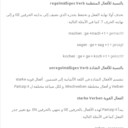
بالنسبة للأفعال المنتظمة
regelmäßiges Verb
نحذف أولا نهاية الفعل و نحتفظ بجذره الذي نضيف إلى بدايته الحرفين
GE
و إلى
نهايته الحرف
T.
كما في الأمثلة التالية
:
machen : ge +mach + t =
gemacht
sagen : ge + sag + t =
gesagt
kochen : ge + ge + koch + t =
gekocht
بالنسبة للأفعال الشاذة
unregelmäßiges Verb
تنقسم الأفعال الشاذة في اللغة الألمانية إلى قسمين
:
أفعال قوية
starke
Verben
و أفعال مختلطة
Mischverben.
و لكل صياغة مختلفة ل
Partizip II.
الفعال القوية
starke Verben
يبدأ
Partizip II
لهذه الأفعال بالحرفين
GE
و تنتهي بالحرفين
EN.
مع تغيير جذر
الفعل كما في الأمثلة التالية
: