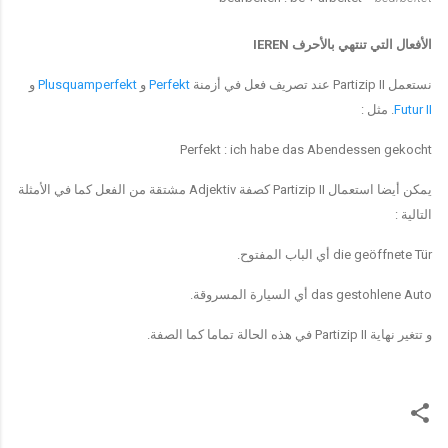
الأفعال التي تنتهي بالأحرف
IEREN
نستعمل
Partizip II
عند تصريف فعل في أزمنة
Perfekt
و
Plusquamperfekt
و
Futur II
.
مثل
:
Perfekt : ich habe das Abendessen gekocht
يمكن أيضا استعمال
Partizip II
كصفة
Adjektiv
مشتقة من الفعل كما في الأمثلة
التالية
:
die geöffnete Tür
أي الباب المفتوح
.
das gestohlene Auto
أي السيارة المسروقة
.
و تتغير نهاية
Partizip II
في هذه الحالة تماما كما الصفة
.