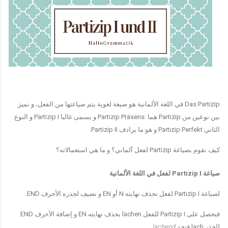
Das Partizip
في اللغة الألمانية هو صيغة لغوية يتم صياغتها من الفعل، و نميز
بين نوعين من
Partizip
هما
:Partizip Präsens
و يسمى غالبا
Partizip I
و النوع
الثاني
Partizip Perfekt
و هو ما يرادف
Partizip II.
كيف نقوم بصياغة
Partizip
لفعل ألماني؟ و ما هي استعمالاته؟
صياغة
Partizip I
لفعل في اللغة الألمانية
لصياغة
Partizip I
لفعل نحذف نهايته
N
أو
EN
و نضيف لجذره الأحرف
END.
فنحصل على
Partizip I
للفعل
lachen
بحذف نهايته
EN
و إضافة الأحرف
END
للجذر
lach
فنجد
lachend