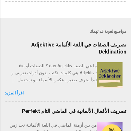
مواضيع لغوية قد تهمك
تصريف الصفات في اللغة الألمانية Adjektive
Deklination
ما هي الصفة das Adjektiv ؟ الصفات أو die
Adjektive هي كلمات تكتب بدون أدوات تعريف و
تبدأ بحرف صغير ـ عكس الأسماء ـ و تستعمل
لوصف شخص أو شيئ يكتب عالبا بعدها، كأن نصف
اقرأ المزيد
شقة بأنها صغيرة فنكتب die Wohnung ist klein ،
فالصفة klein هنا تعتي صغير . تصرف الصفات
Adjektive Deklination المقصود بتصريف الصفات
تصريف الأفعال الألمانية في الماضي التام Perfekt
Deklination هو تغيير نهايته ا بإضافة حرف أو حرفين
مثل e أو en أو er او غيرها حسب جنس الإسم
من بين أزمنة الماضي في اللغة الألمانية نجد زمن
الموصوف ـ هل الإسم مذكر أم مؤنث أم جمع ـ و