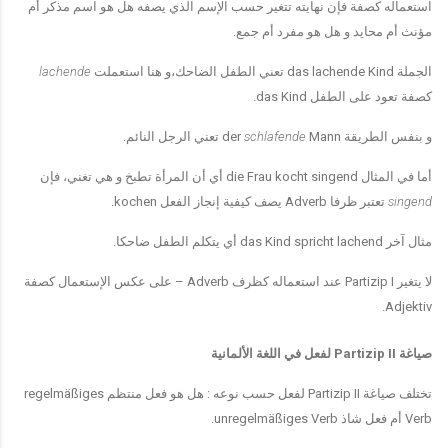
استعماله كصفة فإن نهايته تتغير حسب الإسم الذي يصفه هل هو اسم مذكر أم
مؤنث أم محايد و هل هو مفرد أم جمع
.
الجملة
das lachende Kind
تعني الطفل الضاحك،و هنا استعملت
lachende
كصفة تعود على الطفل
das Kind.
و بنفس الطريقة
Mann
schlafende
der
تعني الرجل النائم
.
أما في المثال
die Frau kocht singend
أي أن المرأة تطبخ و هي تغني، فإن
singend
تعتبر ظرفا
Adverb
يصف كيفية إنجاز الفعل
kochen.
مثال آخر
das Kind spricht lachend
أي يتكلم الطفل ضاحكا
.
لا يتغير
Partizip I
عند استعماله كظرف
Adverb –
على عكس الإستعمال كصفة
Adjektiv.
صياغة
Partizip II
لفعل في اللغة الألمانية
تختلف صياغة
Partizip II
لفعل حسب نوعه
:
هل هو فعل منتظم
regelmäßiges
Verb
أم فعل شاذ
unregelmäßiges Verb.