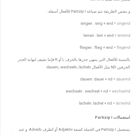
و بنفس الطريقة تتم صياغة
Partizip I
للأفعال أسفله
:
singen : sing + end =
singend
lernen : lern + end =
lernend
fliegen : flieg + end =
fliegend
بالنسبة للأفعال التي ينتهي جذرها بالحرف
L
أو
R
فإننا نضيف لنهاية الجذر
الحرفين
ND
مثل الأفعال
dauern, wechseln, lächeln
dauern: dauer + nd =
dauernd
wechseln : wechsel + nd =
wechselnd
lächeln: lächel + nd =
lächelnd
استعمالات
Partizip I
يستعمل
Partizip I
في الجملة كصفة
Adjektiv
أو كظرف
Adverb.
و عند