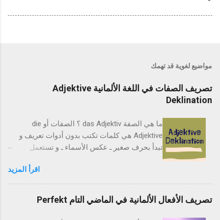
مواضيع لغوية قد تهمك
تصريف الصفات في اللغة الألمانية Adjektive
Deklination
ما هي الصفة das Adjektiv ؟ الصفات أو die
Adjektive هي كلمات تكتب بدون أدوات تعريف و
تبدأ بحرف صغير ـ عكس الأسماء ـ و تستعمل
لوصف شخص أو شيئ يكتب عالبا بعدها، كأن نصف
اقرأ المزيد
شقة بأنها صغيرة فنكتب die Wohnung ist klein ،
فالصفة klein هنا تعتي صغير . تصرف الصفات
Adjektive Deklination المقصود بتصريف الصفات
تصريف الأفعال الألمانية في الماضي التام Perfekt
Deklination هو تغيير نهايته ا بإضافة حرف أو حرفين
مثل e أو en أو er او غيرها حسب جنس الإسم